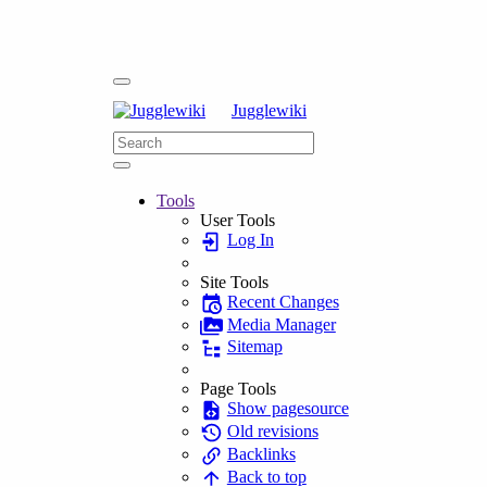
Jugglewiki
Tools
User Tools
Log In
Site Tools
Recent Changes
Media Manager
Sitemap
Page Tools
Show pagesource
Old revisions
Backlinks
Back to top