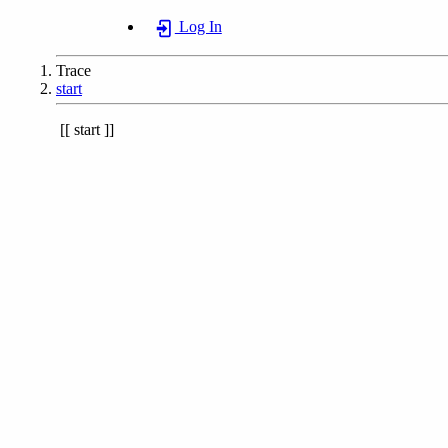
Log In
Trace
start
start