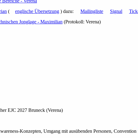
e Bereiche - Verena
rian
(
englische Übersetzung
) dazu:
Mailingliste
Signal
Tick
chnischen Jonglage - Maximilian
(Protokoll: Verena)
cher EJC 2027 Bruneck (Verena)
 Awareness-Konzepten, Umgang mit ausübenden Personen, Convention ü