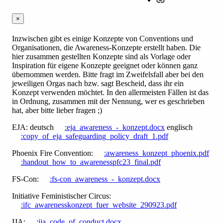
×
Inzwischen gibt es einige Konzepte von Conventions und
Organisationen, die Awareness-Konzepte erstellt haben. Die
hier zusammen gestellten Konzepte sind als Vorlage oder
Inspiration für eigene Konzepte geeignet oder können ganz
übernommen werden. Bitte fragt im Zweifelsfall aber bei den
jeweiligen Orgas nach bzw. sagt Bescheid, dass ihr ein
Konzept verwenden möchtet. In den allermeisten Fällen ist das
in Ordnung, zusammen mit der Nennung, wer es geschrieben
hat, aber bitte lieber fragen ;)
EJA: deutsch
:eja_awareness_-_konzept.docx
englisch
:copy_of_eja_safeguarding_policy_draft_1.pdf
Phoenix Fire Convention:
:awareness_konzept_phoenix.pdf
:handout_how_to_awarenesspfc23_final.pdf
FS-Con:
:fs-con_awareness_-_konzept.docx
Initiative Feministischer Circus:
:ifc_awarenesskonzept_fuer_website_290923.pdf
IJA:
:ija_code_of_conduct.docx