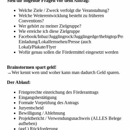
Stell dir folgende Fragen vor dem Antrag:
Welche Ziele / Zweck verfolgt die Veranstaltung?
Welche Weiterentwicklung besteht zu früheren
Conventions?
Wer gehört zu meiner Zielgruppe?
Wie erreiche ich diese Zielgruppe
Facebook/Inbaz/Jugglingrock/Jugglingedge/thebigtop/Persön
Einladung/Lokalfernsehen/Presse (auch
Lokal)/Plakate/Flyer
Wofür genau sollen die Fördermittel eingesetzt werden
Brainstormen spart geld!
→Wer kennt wen und woher kann man dadurch Geld sparen.
Der Ablauf:
Fristgerechte einreichung des Förderantrags
Eingangsbestätigung
Formale Vorprüfung des Antrags
Juryentscheid
Bewilligung / Ablehnung
Projektbericht / Verwendungsnachweis (ALLES Belege
aufheben)
(ggf.) Rückforderung