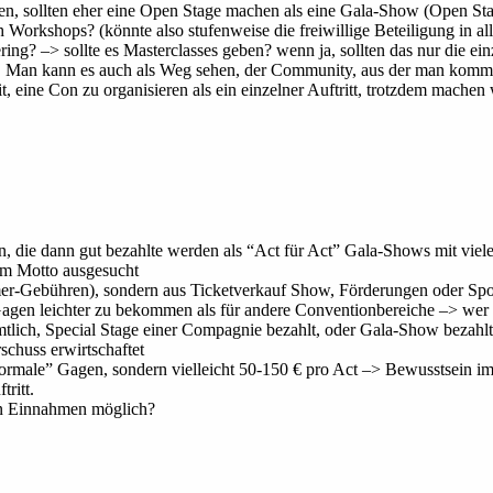
, sollten eher eine Open Stage machen als eine Gala-Show (Open Stage
rkshops? (könnte also stufenweise die freiwillige Beteiligung in all
ing? –> sollte es Masterclasses geben? wenn ja, sollten das nur die e
it. Man kann es auch als Weg sehen, der Community, aus der man komm
t, eine Con zu organisieren als ein einzelner Auftritt, trotzdem machen
, die dann gut bezahlte werden als “Act für Act” Gala-Shows mit vie
um Motto ausgesucht
hmer-Gebühren), sondern aus Ticketverkauf Show, Förderungen oder Sp
gen leichter zu bekommen als für andere Conventionbereiche –> wer 
lich, Special Stage einer Compagnie bezahlt, oder Gala-Show bezahl
chuss erwirtschaftet
“normale” Gagen, sondern vielleicht 50-150 € pro Act –> Bewusstsein 
ritt.
en Einnahmen möglich?