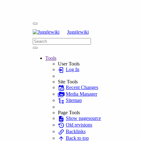
Jugglewiki
Tools
User Tools
Log In
Site Tools
Recent Changes
Media Manager
Sitemap
Page Tools
Show pagesource
Old revisions
Backlinks
Back to top