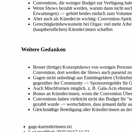
Conventions, die weniger Budget zur Verfügung haben
Wenn Shows bezahlt werden, warum dann nicht auch Wo
Erwartungen) –> gehört beides einfach zum Volunteer
Aber auch als Künstler:in wichtig: Convention-Spir
Gerechtigkeitsbewusstsein bei Orgas: viel mehr Arbei
(hauptberuflichen) Künstler:innen schaffen
Weitere Gedanken
Besser (fertige) Konzeptshows von wenigen Personen
Convention, dort werden die Shows auch passend z
Gagen nicht unbedingt aus Eintrittsgeldern (Teilne
gegenüber der Community –> Sponsorengelder für Ga
Auch Mischformen möglich, z. B. Gala-Acts ehrenamt
Bonus an Künstler:innen, wenn die Convention Übers
Conventions haben vielleicht nicht das Budget für 
gezahlt wurde –> wertschätzen, dass jemand dafür auft
Gleichmäßige Beteiligung aller Künstler:innen an d
gage-kuenstlerinnen.txt
Last modified:
2025/10/17 11:32