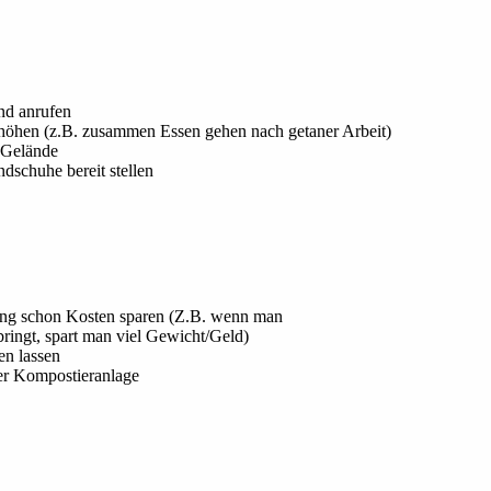
nd anrufen
rhöhen (z.B. zusammen Essen gehen nach getaner Arbeit)
s Gelände
dschuhe bereit stellen
ng schon Kosten sparen (Z.B. wenn man
bringt, spart man viel Gewicht/Geld)
en lassen
ner Kompostieranlage