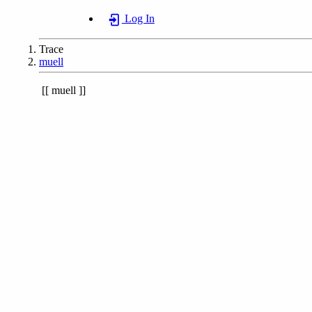
Log In
Trace
muell
muell