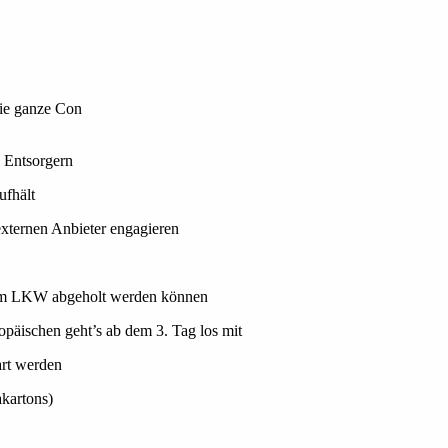
die ganze Con
 Entsorgern
ufhält
externen Anbieter engagieren
 vom LKW abgeholt werden können
opäischen geht’s ab dem 3. Tag los mit
art werden
akartons)