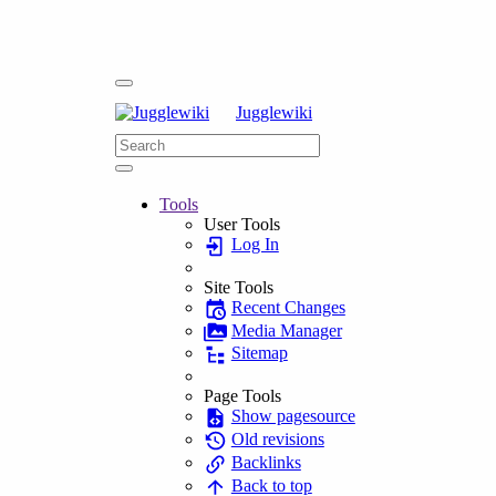
Jugglewiki
Tools
User Tools
Log In
Site Tools
Recent Changes
Media Manager
Sitemap
Page Tools
Show pagesource
Old revisions
Backlinks
Back to top